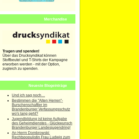
Merchandise
Tragen und spenden!
Über das Drucksyndikat können
Stoffbeutel und T-Shirts der Kampagne
erworben werden - mit der Option,
zugleich zu spenden.
Neueste Blogeinträge
Und ich sag noch....
Bestimmen die "Alten Herren"-
Burschenschaftler im
Brandenburger Verfassungsschutz
wo's lang geht?
Jugendbildung ist keine Aufgabe
des Geheimdienstes - Glückwunsch
Brandenburger Landesjugendring!
An Herrn Dombrowski:
Rechtspopulistin Frau Ludwig zum