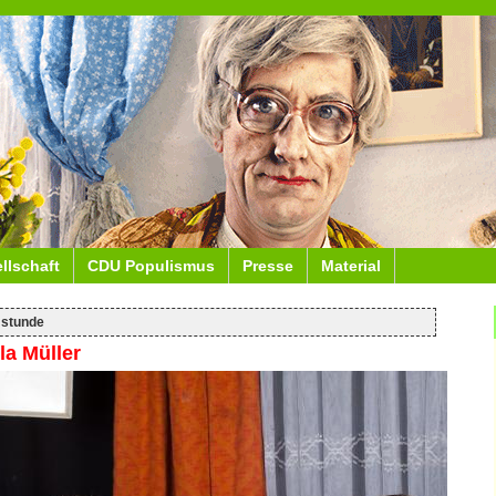
ellschaft
CDU Populismus
Presse
Material
stunde
a Müller