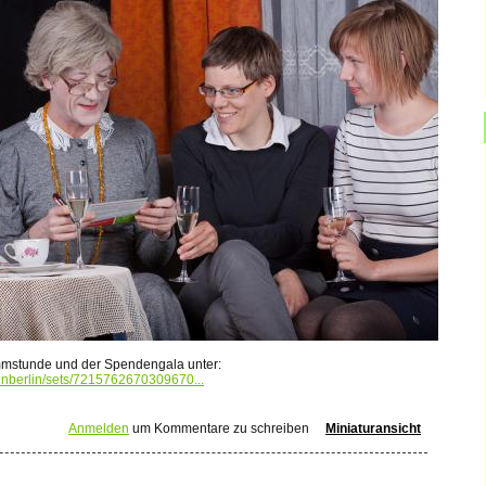
mmstunde und der Spendengala unter:
annberlin/sets/7215762670309670...
Anmelden
um Kommentare zu schreiben
Miniaturansicht