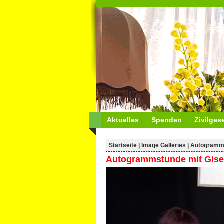
Aktuelles
Spenden
Zivilges
Startseite
|
Image Galleries
|
Autogramm
Autogrammstunde mit Gisel