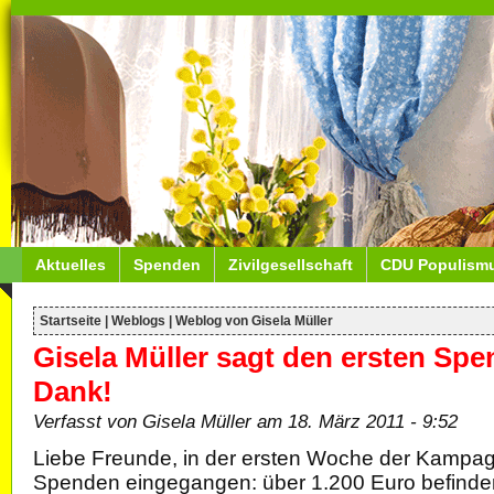
Aktuelles
Spenden
Zivilgesellschaft
CDU Populism
Startseite
|
Weblogs
|
Weblog von Gisela Müller
Gisela Müller sagt den ersten Spe
Dank!
Verfasst von Gisela Müller am 18. März 2011 - 9:52
Liebe Freunde, in der ersten Woche der Kampagn
Spenden eingegangen: über 1.200 Euro befinden