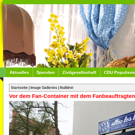
Aktuelles
Spenden
Zivilgesellschaft
CDU Populism
Startseite
|
Image Galleries
|
Nulldrei
Vor dem Fan-Container mit dem Fanbeauftragte