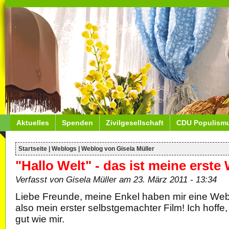
Aktuelles
Spenden
Zivilgesellschaft
CDU Populism
Startseite
|
Weblogs
|
Weblog von Gisela Müller
"Hallo Welt" - das ist meine erst
Verfasst von Gisela Müller am 23. März 2011 - 13:34
Liebe Freunde, meine Enkel haben mir eine We
also mein erster selbstgemachter Film! Ich hoffe,
gut wie mir.