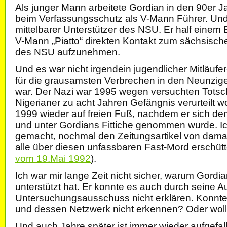
Als junger Mann arbeitete Gordian in den 90er 
beim Verfassungsschutz als V-Mann Führer. Und 
mittelbarer Unterstützer des NSU. Er half einem
V-Mann „Piatto“ direkten Kontakt zum sächsisch
des NSU aufzunehmen.
Und es war nicht irgendein jugendlicher Mitläufer
für die grausamsten Verbrechen in den Neunzig
war. Der Nazi war 1995 wegen versuchten Totsc
Nigerianer zu acht Jahren Gefängnis verurteilt 
1999 wieder auf freien Fuß, nachdem er sich de
und unter Gordians Fittiche genommen wurde. I
gemacht, nochmal den Zeitungsartikel von damal
alle über diesen unfassbaren Fast-Mord erschütte
vom 19.Mai 1992
).
Ich war mir lange Zeit nicht sicher, warum Gordi
unterstützt hat. Er konnte es auch durch seine
Untersuchungsausschuss nicht erklären. Konnte
und dessen Netzwerk nicht erkennen? Oder wollt
Und auch Jahre später ist immer wieder aufgefal