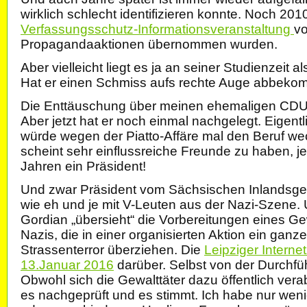
wirklich schlecht identifizieren konnte. Noch 2010
Verfassungsschutz-Informationsveranstaltung
vo
Propagandaaktionen übernommen wurden.
Aber vielleicht liegt es ja an seiner Studienzeit a
Hat er einen Schmiss aufs rechte Auge abbek
Die Enttäuschung über meinen ehemaligen CDU- Pa
Aber jetzt hat er noch einmal nachgelegt. Eigentli
würde wegen der Piatto-Affäre mal den Beruf w
scheint sehr einflussreiche Freunde zu haben, jede
Jahren ein Präsident!
Und zwar Präsident vom Sächsischen Inlandsgeh
wie eh und je mit V-Leuten aus der Nazi-Szene. 
Gordian „übersieht“ die Vorbereitungen eines 
Nazis, die in einer organisierten Aktion ein ganze
Strassenterror überziehen. Die
Leipziger Interne
13.Januar 2016
darüber. Selbst von der Durchfüh
Obwohl sich die Gewalttäter dazu öffentlich ver
es nachgeprüft und es stimmt. Ich habe nur wen