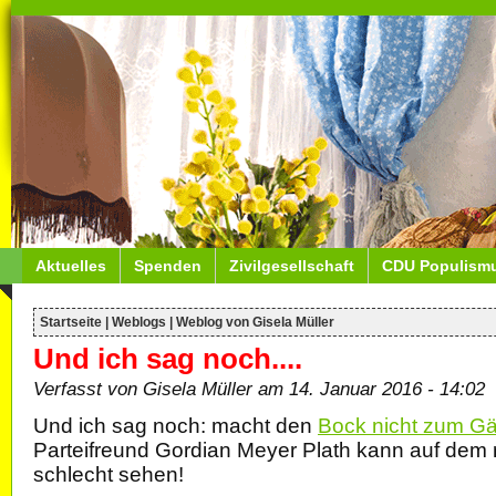
Aktuelles
Spenden
Zivilgesellschaft
CDU Populism
Startseite
|
Weblogs
|
Weblog von Gisela Müller
Und ich sag noch....
Verfasst von Gisela Müller am 14. Januar 2016 - 14:02
Und ich sag noch: macht den
Bock nicht zum Gä
Parteifreund Gordian Meyer Plath kann auf dem 
schlecht sehen!