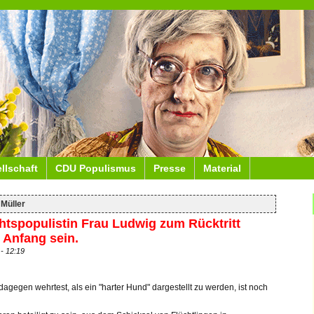
ellschaft
CDU Populismus
Presse
Material
 Müller
tspopulistin Frau Ludwig zum Rücktritt
 Anfang sein.
- 12:19
agegen wehrtest, als ein "harter Hund" dargestellt zu werden, ist noch