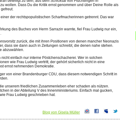
ran beteiligt zu sein, aus dem Schicksal von Flüchtlingen in
 zu wollen. Dass Du die Kritik ernst genommen und über Deine Rolle als
 gefreut.
n einer der rechtspopulistischen Scharfmacherinnen getrennt. Das war
irkung des Buches von Herrn Sarrazin warnte, fiel Frau Ludwig nur ein,
.
tionsvorsitz zurück, die mit ihren Positionen von denen mancher Neonazis
er, dass sie dann auch in Zeitungen schreibt, die denen nahe stehen.
ie abzuwählen.
sich nicht einfach nur interne Pöstchenschacherei. Wer in solchen
nen wie Frau Ludwig vertritt, der gehört sicherlich nicht in eine
elbst ernst nehmenden Demokratie.
ger von einer Brandenburger CDU, dass diesem notwendigen Schritt in
rden.
, die unserem friedlichen Zusammenleben eher schaden als nützen.
stchen in der Abteilung V des Innenministeriums. Einfach mal gucken,
 wie Frau Ludwig geschrieben hat.
Blog von Gisela Müller