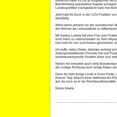
Immerhin habe ich Dir ja vorgeworfen mit da
Brandenburg populistisch Kapital schlagen
Landespolitiker nachgedacht hast, hat mich
Jetzt habt Ihr Euch in der CDU-Fraktion vo
überfällig.
Allein wenn jemand vor der rassistischen W
die Mahner als Linksradikale zu diffamieren
Mit Saskia Ludwig tritt eine Frau vom Frak
nicht mehr zu unterscheiden ist. Kein Wund
Das habt Ihr nun zum Anlass genommen, s
Ich hoffe, lieber Dieter, dahinter verbirgt 
Zeitungsredaktionen Freunde hat und Positio
verantwortungsvolle Position einer sich s
Neben mir erwarten auch viele Brandenbur
die richtige Richtung noch einige folgen we
Denn Ihr habt einige Leute in Eurer Partei
Kleiner Tipp: Manch einer bekleidet ein Pö
wer da noch so in der Rechtsaußenpostille
Deine Gisela