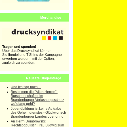
Merchandise
Tragen und spenden!
Über das Drucksyndikat können
Stoffbeutel und T-Shirts der Kampagne
erworben werden - mit der Option,
zugleich zu spenden.
Neueste Blogeinträge
Und ich sag noch....
Bestimmen die "Alten Herren"-
Burschenschaftler im
Brandenburger Verfassungsschutz
wo's lang geht?
Jugendbildung ist keine Aufgabe
des Geheimdienstes - Glückwunsch
Brandenburger Landesjugendring!
An Herrn Dombrowski:
Rechtspopulistin Frau Ludwig zum