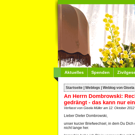
Aktuelles
Spenden
Zivilges
Startseite
|
Weblogs
|
Weblog von Gisela
An Herrn Dombrowski: Rech
gedrängt - das kann nur ein
Verfasst von Gisela Müller am 12. Oktober 2012 
Lieber Dieter Dombrowski,
unser kurzer Briefwechsel, in dem Du Dich d
nicht lange her.