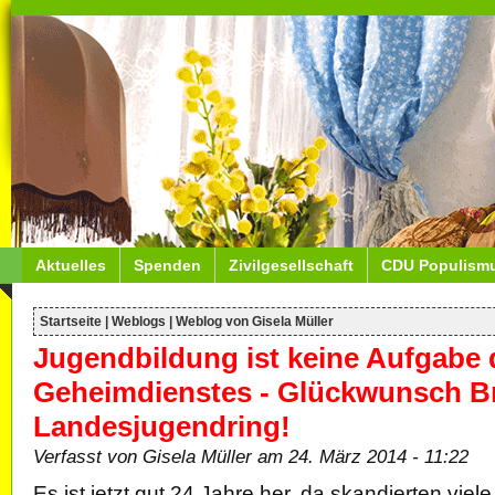
Aktuelles
Spenden
Zivilgesellschaft
CDU Populism
Startseite
|
Weblogs
|
Weblog von Gisela Müller
Jugendbildung ist keine Aufgabe 
Geheimdienstes - Glückwunsch B
Landesjugendring!
Verfasst von Gisela Müller am 24. März 2014 - 11:22
Es ist jetzt gut 24 Jahre her, da skandierten vie