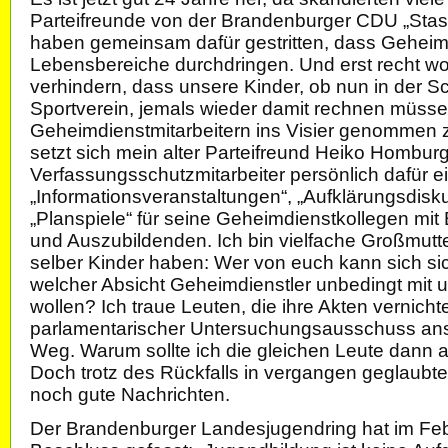
Parteifreunde von der Brandenburger CDU „Stasi 
haben gemeinsam dafür gestritten, dass Geheimd
Lebensbereiche durchdringen. Und erst recht woll
verhindern, dass unsere Kinder, ob nun in der S
Sportverein, jemals wieder damit rechnen müss
Geheimdienstmitarbeitern ins Visier genommen
setzt sich mein alter Parteifreund Heiko Homburg 
Verfassungsschutzmitarbeiter persönlich dafür ei
„Informationsveranstaltungen“, „Aufklärungsdisk
„Planspiele“ für seine Geheimdienstkollegen mi
und Auszubildenden. Ich bin vielfache Großmutter
selber Kinder haben: Wer von euch kann sich sic
welcher Absicht Geheimdienstler unbedingt mit 
wollen? Ich traue Leuten, die ihre Akten vernich
parlamentarischer Untersuchungsausschuss anst
Weg. Warum sollte ich die gleichen Leute dann 
Doch trotz des Rückfalls in vergangen geglaubte
noch gute Nachrichten.
Der Brandenburger Landesjugendring hat im Fe