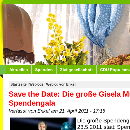
Aktuelles
Spenden
Zivilgesellschaft
CDU Populism
Startseite
|
Weblogs
|
Weblog von Enkel
Save the Date: Die große Gisela M
Spendengala
Verfasst von Enkel am 21. April 2011 - 17:15
Die große Spendenga
28.5.2011 statt: Sp