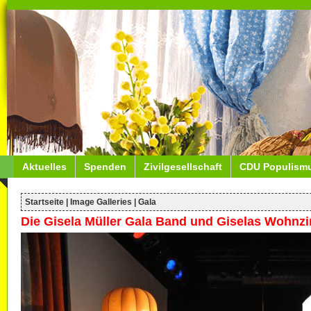
Aktuelles
Spenden
Zivilgesellschaft
CDU Populism
Startseite
|
Image Galleries
|
Gala
Die Gisela Müller Gala Band und Giselas Wohnz