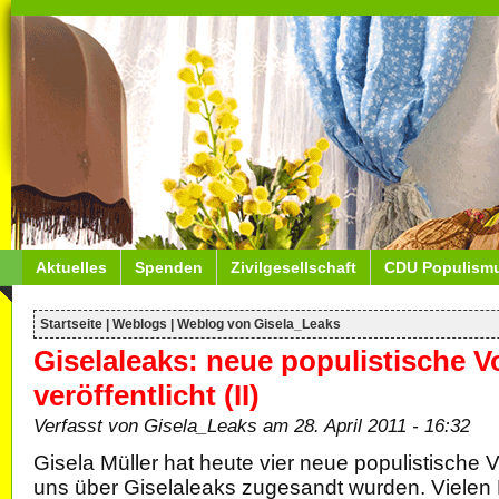
Aktuelles
Spenden
Zivilgesellschaft
CDU Populism
Startseite
|
Weblogs
|
Weblog von Gisela_Leaks
Giselaleaks: neue populistische Vo
veröffentlicht (II)
Verfasst von Gisela_Leaks am 28. April 2011 - 16:32
Gisela Müller hat heute vier neue populistische Vor
uns über Giselaleaks zugesandt wurden. Vielen 